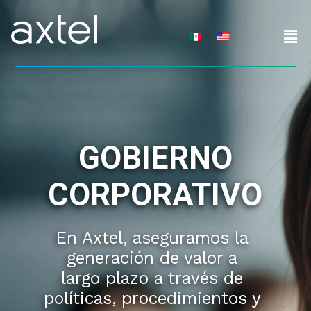
Skip
to
content
GOBIERNO
CORPORATIVO
En Axtel, aseguramos la
generación de valor a
largo plazo a través de
políticas, procedimientos y