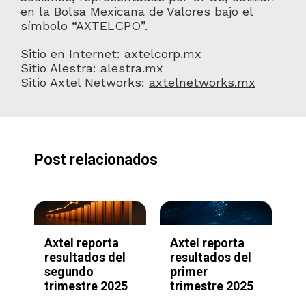
en la Bolsa Mexicana de Valores bajo el
símbolo “AXTELCPO”.
Sitio en Internet:
axtelcorp.mx
Sitio Alestra:
alestra.mx
Sitio Axtel Networks:
axtelnetworks.mx
Post relacionados
Axtel reporta
Axtel reporta
A
e
resultados del
resultados del
P
segundo
primer
d
trimestre 2025
trimestre 2025
B
,