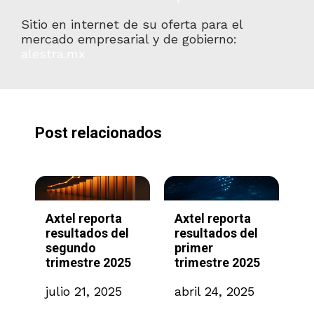
Sitio en internet de su oferta para el
mercado empresarial y de gobierno:
alestra.mx
Post relacionados
Axtel Anuncia
Axtel Celebró
A
l
Prepago Parcial
Asambleas
R
de Crédito
Extraordinaria y
C
5
Bancario
Ordinaria Anual
T
de Accionistas
marzo 26, 2025
f
marzo 18, 2025