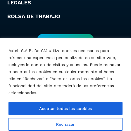
LEGALES
BOLSA DE TRABAJO
Contáctanos
Axtel, S.A.B. De C.V. utiliza cookies necesarias para
ofrecer una experiencia personalizada en su sitio web,
incluyendo conteo de visitas y anuncios. Puede rechazar
o aceptar las cookies en cualquier momento al hacer
clic en "Rechazar" o "Aceptar todas las cookies". La
funcionalidad del sitio dependerá de las preferencias
seleccionadas.
Axtel S.A.B. de C.V. – © 2025 Todos los derechos
Aceptar todas las cookies
reservados.
Rechazar