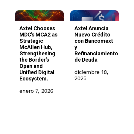
Axtel Chooses
Axtel Anuncia
Axtel y
MDC’s MCA2 as
Nuevo Crédito
SimplyA
Strategic
con Bancomext
lanzan
McAllen Hub,
y
platafo
Strengthening
Refinanciamiento
IA sin c
the Border’s
de Deuda
para ace
Open and
automat
diciembre 18,
Unified Digital
empresar
2025
Ecosystem.
México
enero 7, 2026
noviemb
2025