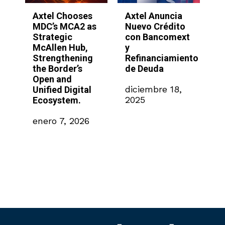
Axtel Chooses
Axtel Anuncia
A
MDC’s MCA2 as
Nuevo Crédito
S
Strategic
con Bancomext
l
McAllen Hub,
y
p
Strengthening
Refinanciamiento
I
the Border’s
de Deuda
p
Open and
a
26
diciembre 18,
Unified Digital
e
2025
Ecosystem.
M
enero 7, 2026
n
2