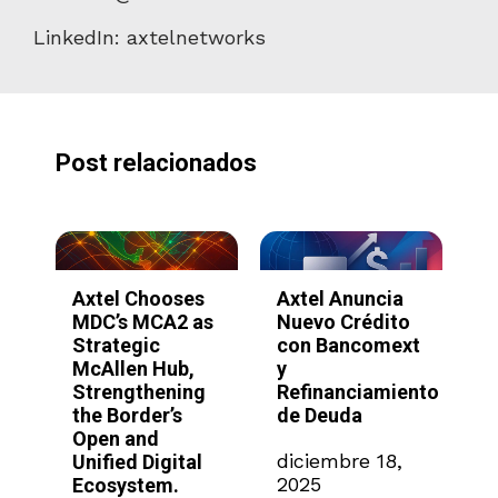
LinkedIn: axtelnetworks
Post relacionados
Axtel Chooses
Axtel Anuncia
A
MDC’s MCA2 as
Nuevo Crédito
S
Strategic
con Bancomext
l
McAllen Hub,
y
p
Strengthening
Refinanciamiento
I
the Border’s
de Deuda
p
Open and
a
26
diciembre 18,
Unified Digital
e
2025
Ecosystem.
M