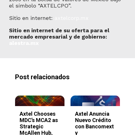
el símbolo “AXTELCPO”.
Sitio en internet:
axtelcorp.mx
Sitio en internet de su oferta para el
mercado empresarial y de gobierno:
alestra.mx
Post relacionados
Axtel y
Axtel Reporta
A
o
SimplyAsk.ai
Resultados del
l
xt
lanzan
Tercer
l
plataforma de
Trimestre 2025
a