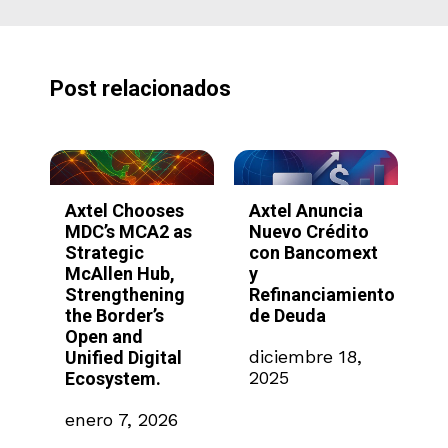
Post relacionados
hooses
Axtel Anuncia
Axtel y
CA2 as
Nuevo Crédito
SimplyAsk.ai
c
con Bancomext
lanzan
 Hub,
y
plataforma de
hening
Refinanciamiento
IA sin código
er’s
de Deuda
para acelerar la
d
automatización
diciembre 18,
igital
empresarial en
2025
em.
México
 2026
noviembre 18,
2025