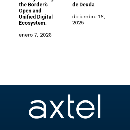
the Border’s
de Deuda
pa
Open and
au
6
diciembre 18,
Unified Digital
em
2025
Ecosystem.
Mé
enero 7, 2026
no
20