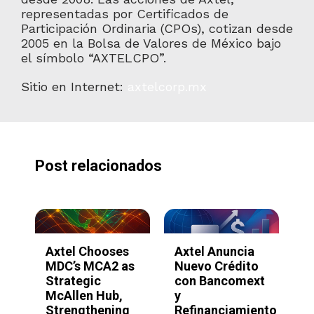
representadas por Certificados de
Participación Ordinaria (CPOs), cotizan desde
2005 en la Bolsa de Valores de México bajo
el símbolo “AXTELCPO”.
Sitio en Internet:
axtelcorp.mx
Post relacionados
Axtel Chooses
Axtel Anuncia
Ax
MDC’s MCA2 as
Nuevo Crédito
Si
Strategic
con Bancomext
la
McAllen Hub,
y
pl
Strengthening
Refinanciamiento
IA