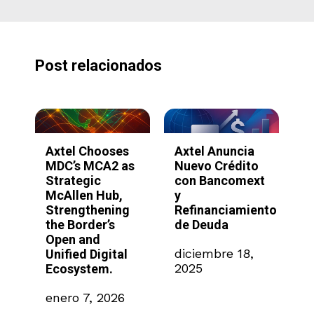
Post relacionados
ses
Axtel Anuncia
Axtel y
 as
Nuevo Crédito
SimplyAsk.ai
con Bancomext
lanzan
b,
y
plataforma de
ing
Refinanciamiento
IA sin código
s
de Deuda
para acelerar la
automatización
diciembre 18,
tal
empresarial en
2025
México
26
noviembre 18,
2025