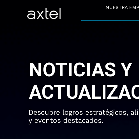
Skip
NUESTRA EM
to
content
Nuestra 
Sobre nosot
Propósito
Principios
NOTICIAS Y
Certificacion
ACTUALIZA
Descubre logros estratégicos, al
y eventos destacados.