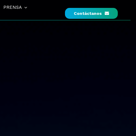
PRENSA
Contáctanos
Gobierno corporativo
ativo
Comité de auditoría
es
Buzón de transparencia
opietarios
Equipo y liderazgo
opietarios
es
uplentes