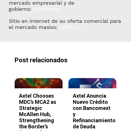
mercado empresarial y de
gobierno:
alestra.mx
Sitio en internet de su oferta comercial para
el mercado masivo:
axtel.mx
Post relacionados
Axtel y
Axtel Reporta
A
o
SimplyAsk.ai
Resultados del
l
xt
lanzan
Tercer
l
plataforma de
Trimestre 2025
a
ento
IA sin código
t
octubre 21,
para acelerar la
c