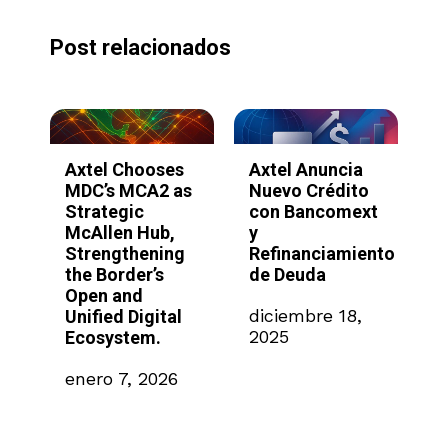
Post relacionados
Axtel Chooses
Axtel Anuncia
A
MDC’s MCA2 as
Nuevo Crédito
S
Strategic
con Bancomext
l
McAllen Hub,
y
p
Strengthening
Refinanciamiento
I
the Border’s
de Deuda
p
Open and
a
26
diciembre 18,
Unified Digital
e
2025
Ecosystem.
M
enero 7, 2026
n
2