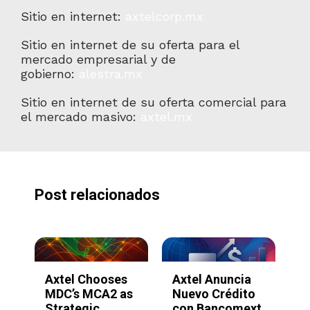
Sitio en internet:
axtelcorp.mx
Sitio en internet de su oferta para el
mercado empresarial y de
gobierno:
alestra.mx
Sitio en internet de su oferta comercial para
el mercado masivo:
axtel.mx
Post relacionados
ia
Axtel y
Axtel Reporta
ito
SimplyAsk.ai
Resultados del
mext
lanzan
Tercer